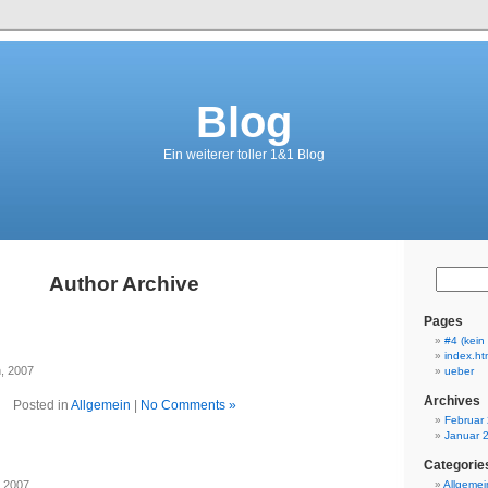
Blog
Ein weiterer toller 1&1 Blog
Author Archive
Pages
#4 (kein 
index.ht
h, 2007
ueber
Archives
Posted in
Allgemein
|
No Comments »
Februar
Januar 
Categorie
, 2007
Allgemei