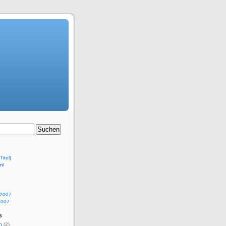
Titel)
ml
 2007
2007
s
n
(2)